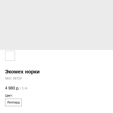
Экомех норки
SKU:
59723
4 980
р.
/
1 m
Цвет:
Леопард