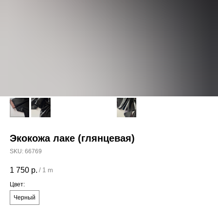
Экокожа лаке (глянцевая)
SKU:
66769
1 750
р.
/
1 m
Цвет:
Черный