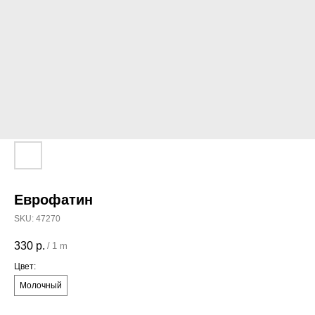
Еврофатин
SKU:
47270
330
р.
/
1 m
Цвет:
Молочный