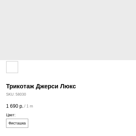
Трикотаж Джерси Люкс
SKU:
58030
1 690
р.
/
1 m
Цвет:
Фисташка