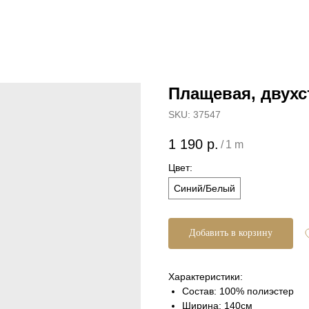
Плащевая, двухс
SKU:
37547
1 190
р.
/
1 m
Цвет:
Синий/Белый
Добавить в корзину
Характеристики:
Состав: 100% полиэстер
Ширина: 140см