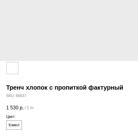
Тренч хлопок с пропиткой фактурный
SKU:
66837
1 530
р.
/
1 m
Цвет:
Кэмел