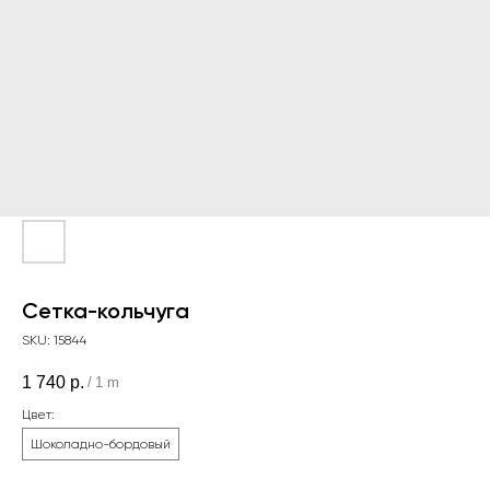
Сетка-кольчуга
SKU:
15844
1 740
р.
/
1 m
Цвет:
Шоколадно-бордовый