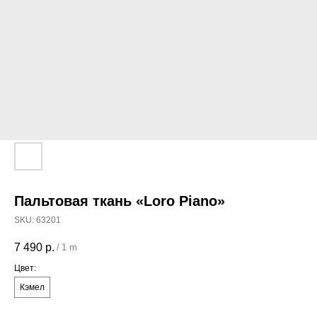
Пальтовая ткань «Loro Piano»
SKU:
63201
7 490
р.
/
1 m
Цвет:
Кэмел