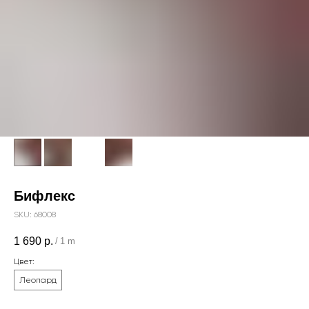
Бифлекс
SKU:
68008
1 690
р.
/
1 m
Цвет:
Леопард