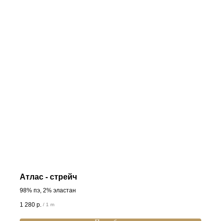
Атлас - стрейч
98% пэ, 2% эластан
1 280
р.
/
1 m