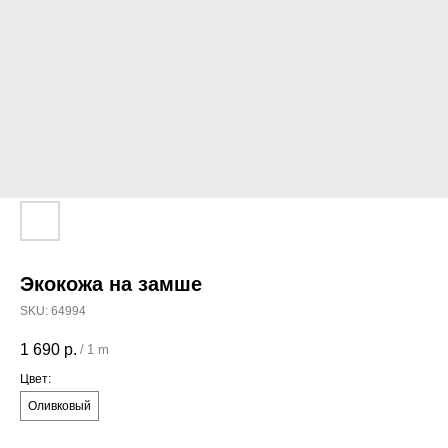
Экокожа на замше
SKU:
64994
1 690
р.
/
1 m
Цвет:
Оливковый