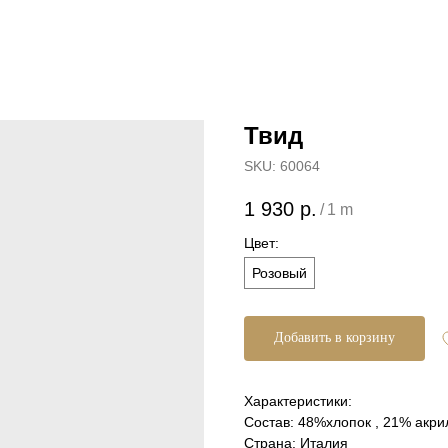
Твид
SKU:
60064
1 930
р.
/
1 m
Цвет:
Розовый
Добавить в корзину
Характеристики:
Состав: 48%хлопок , 21% акри
Страна: Италия