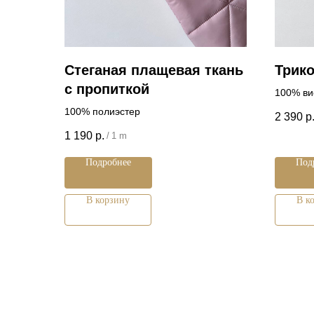
Стеганая плащевая ткань
Трик
с пропиткой
100% ви
100% полиэстер
2 390
р
1 190
р.
/
1 m
Подробнее
Под
В корзину
В к