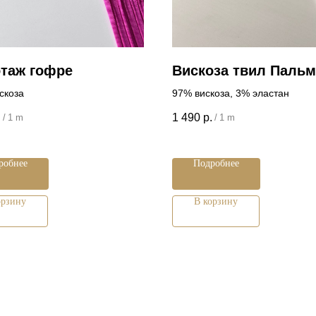
отаж гофре
Вискоза твил Паль
скоза
97% вискоза, 3% эластан
.
1 490
р.
/
1 m
/
1 m
робнее
Подробнее
орзину
В корзину