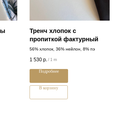
мы
Тренч хлопок с
пропиткой фактурный
56% хлопок, 36% нейлон, 8% пэ
1 530
р.
/
1 m
Подробнее
В корзину