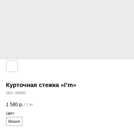
Курточная стежка «I’m»
SKU:
69900
1 580
р.
/
1 m
Цвет:
Вишня