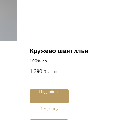
Кружево шантильи
100% пэ
1 390
р.
/
1 m
Подробнее
В корзину