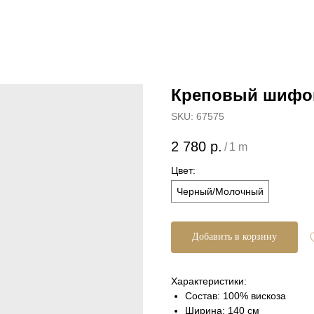
Креповый шифо
SKU:
67575
2 780
р.
/
1 m
Цвет:
Черный/Молочный
Добавить в корзину
Характеристики:
Состав: 100% вискоза
Ширина: 140 см