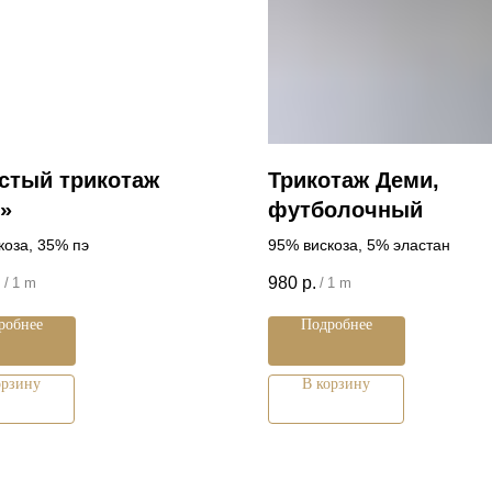
стый трикотаж
Трикотаж Деми,
»
футболочный
коза, 35% пэ
95% вискоза, 5% эластан
.
980
р.
/
1 m
/
1 m
робнее
Подробнее
орзину
В корзину