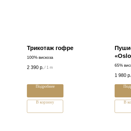
Трикотаж гофре
Пуши
«Oslo
100% вискоза
65% вис
2 390
р.
/
1 m
1 980
р
Подробнее
Под
В корзину
В к